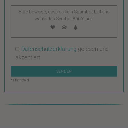
B
i
Bitte beweise, dass du kein Spambot bist und
wähle das Symbol
Baum
aus.
t
t
e
l
Datenschutzerklärung
gelesen und
a
akzeptiert.
s
s
e
* Pflichtfeld
d
i
e
s
e